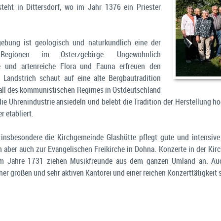
steht in Dittersdorf, wo im Jahr 1376 ein Priester
ebung ist geologisch und naturkundlich eine der
n Regionen im Osterzgebirge. Ungewöhnlich
e und artenreiche Flora und Fauna erfreuen den
r Landstrich schaut auf eine alte Bergbautradition
all des kommunistischen Regimes in Ostdeutschland
die Uhrenindustrie ansiedeln und belebt die Tradition der Herstellung 
r etabliert.
 insbesondere die Kirchgemeinde Glashütte pflegt gute und intensiv
on aber auch zur Evangelischen Freikirche in Dohna. Konzerte in der Kir
m Jahre 1731 ziehen Musikfreunde aus dem ganzen Umland an. Auch 
er großen und sehr aktiven Kantorei und einer reichen Konzerttätigkeit 