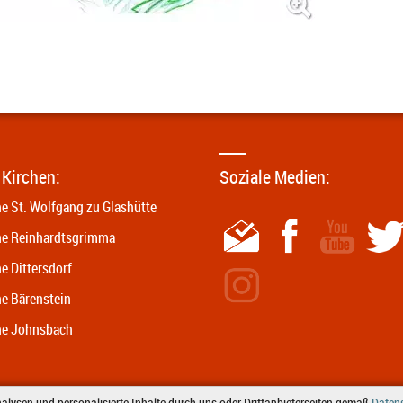
 Kirchen:
Soziale Medien:
he St. Wolfgang zu Glashütte
he Reinhardtsgrimma
e Dittersdorf
he Bärenstein
he Johnsbach