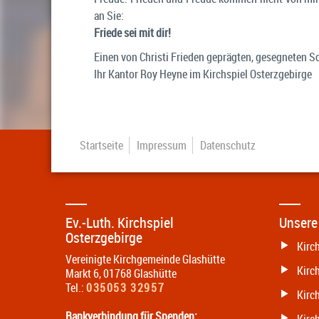
an Sie:
Friede sei mit dir!
Einen von Christi Frieden geprägten, gesegneten
Ihr Kantor Roy Heyne im Kirchspiel Osterzgebirge
Startseite
Impressum
Datenschutz
Ev.-Luth. Kirchspiel
Unsere
Osterzgebirge
Kirc
Vereinigte Kirchgemeinde Glashütte
Kirc
Markt 6
,
01768
Glashütte
Tel.:
035053 32957
Kirch
Bankverbindung für Spenden: