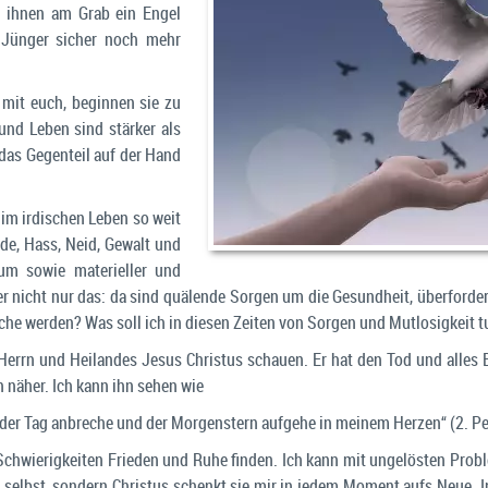
s ihnen am Grab ein Engel
e Jünger sicher noch mehr
i mit euch, beginnen sie zu
 und Leben sind stärker als
das Gegenteil auf der Hand
 im irdischen Leben so weit
rde, Hass, Neid, Gewalt und
um sowie materieller und
ber nicht nur das: da sind quälende Sorgen um die Gesundheit, überfor
rche werden? Was soll ich in diesen Zeiten von Sorgen und Mutlosigkeit 
Herrn und Heilandes Jesus Christus schauen. Er hat den Tod und alles B
n näher. Ich kann ihn sehen wie
s der Tag anbreche und der Morgenstern aufgehe in meinem Herzen“ (2. Pet
chwierigkeiten Frieden und Ruhe finden. Ich kann mit ungelösten Probl
selbst, sondern Christus schenkt sie mir in jedem Moment aufs Neue. In