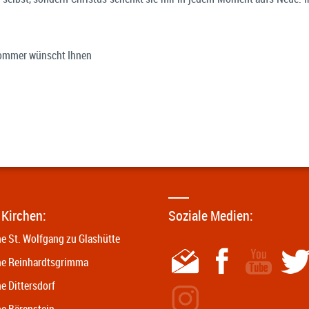
 Sommer wünscht Ihnen
 Kirchen:
Soziale Medien:
he St. Wolfgang zu Glashütte
he Reinhardtsgrimma
e Dittersdorf