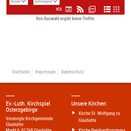
Ihre Auswahl ergibt keine Treffer.
Startseite
Impressum
Datenschutz
Ev.-Luth. Kirchspiel
Unsere Kirchen:
Osterzgebirge
Kirche St. Wolfgang zu
Vereinigte Kirchgemeinde
Glashütte
Glashütte
Markt 6
,
01768
Glashütte
Kirche Reinhardtsgrimma